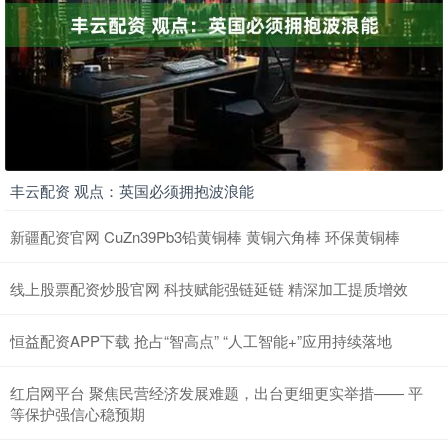
丰云配资 观点：英国必须拥抱波浪能
新疆配资官网 CuZn39Pb3铅黄铜棒 黄铜六角棒 环保黄铜棒
线上股票配资炒股官网 科技赋能强链延链 精深加工提质增效
恒益配资APP下载 抢占“智高点” “人工智能+”应用持续落地
红启网平台 聚焦民营经济发展难题，出台更细更实举措—— 平
等保护强信心稳预期