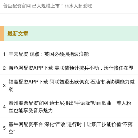
普臣配资官网 已大规模上市！丽水人超爱吃
最新文章
丰云配资 观点：英国必须拥抱波浪能
1
海龟网配资APP下载 美联储预计按兵不动，沃什接任在即
2
福赢配资APP下载 阿联酋退出欧佩克 石油市场协调能力减
3
弱
泰州股票配资官网 迪士尼推出“手语版”动画歌曲，聋人粉
4
丝也能享受音乐魅力
赢牛网配资平台 深化“产改”进行时｜让职工技能价值“不落
5
空”