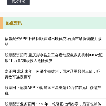
提交评论
热点资讯
福赢配资APP下载 阿联酋退出欧佩克 石油市场协调能力减
弱
股票配资招商 重庆彭水县总工会启动应急救灾机制&#32;汇
聚“工力量”积极投入抢险救灾
嘉正网 北宋末年，何灌坐镇雄州，面对辽军只射三箭，吓
得敌军连夜撤军
股票网上配资APP下载 韩国三星缴清12万亿韩元巨额遗产
税
股票配资业务官网 1778年，乾隆正批阅奏章，后宫忽然传