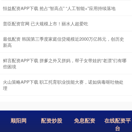
恒益配资APP下载 抢占“智高点” “人工智能+”应用持续落地
普臣配资官网 已大规模上市！丽水人超爱吃
最低配资 韩国第三季度家庭信贷规模近2000万亿韩元，创历史
新高
鲜言配资APP下载 拼爹之外又拼妈，帮子女带娃的“老漂”们有哪
些困境
火山策略APP下载 职工托育职业技能大赛，诺如病毒呕吐物处
理
顺阳网
配资炒股
免息配资
在线配资平
台