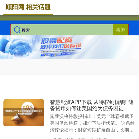
顺阳网 相关话题
搜索
智慧配资APP下载 从特权到枷锁! 储
备货币如何让美国沦为债务囚徒
施莱沃格特教授指出：美元全球霸权赋予
美国借款特权，却埋下失衡伏笔。 这条经
济悖论揭示：财富短期扩展自由，长期却
演变为义务枷锁。 美元作为世界储备货