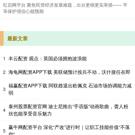
红启网平台 聚焦民营经济发展难题，出台更细更实举措—— 平
等保护强信心稳预期
最新文章
丰云配资 观点：英国必须拥抱波浪能
1
海龟网配资APP下载 美联储预计按兵不动，沃什接任在即
2
福赢配资APP下载 阿联酋退出欧佩克 石油市场协调能力减
3
弱
泰州股票配资官网 迪士尼推出“手语版”动画歌曲，聋人粉
4
丝也能享受音乐魅力
赢牛网配资平台 深化“产改”进行时｜让职工技能价值“不落
5
空”