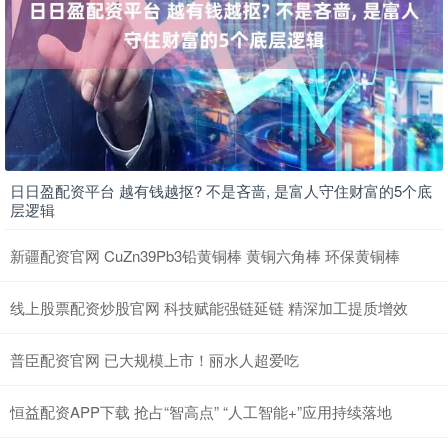
日日盈配资平台 越有钱越抠? 不是吝啬, 是富人守住财富的5个底
层逻辑
新疆配资官网 CuZn39Pb3铅黄铜棒 黄铜六角棒 环保黄铜棒
线上股票配资炒股官网 科技赋能强链延链 精深加工提质增效
普臣配资官网 已大规模上市！丽水人超爱吃
恒益配资APP下载 抢占“智高点” “人工智能+”应用持续落地