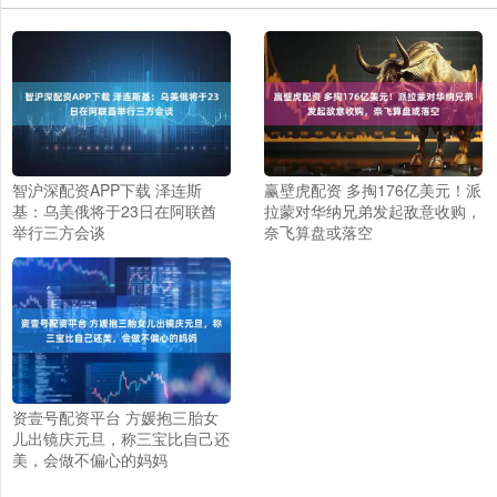
智沪深配资APP下载 泽连斯
赢壁虎配资 多掏176亿美元！派
基：乌美俄将于23日在阿联酋
拉蒙对华纳兄弟发起敌意收购，
举行三方会谈
奈飞算盘或落空
资壹号配资平台 方媛抱三胎女
儿出镜庆元旦，称三宝比自己还
美，会做不偏心的妈妈