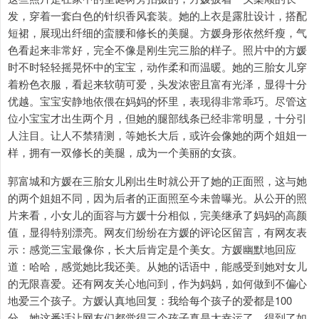
发，穿着一套白色的针织香风套装。她的上衣是露肚设计，搭配
短裙，展现出纤细的蛮腰和修长的美腿。方媛身形依然纤瘦，气
色看起来非常好，完全不像是刚生完三胎的样子。照片中的方媛
时不时轻轻摇晃怀中的宝宝，动作柔和而温暖。她的三胎女儿穿
着粉色衣服，看起来软萌可爱，头发浓密且富有光泽，显得十分
优越。宝宝安静地依偎在妈妈的怀里，表现得非常乖巧。尽管这
位小宝宝才出生两个月，但她的腿部线条已经非常明显，十分引
人注目。让人不禁猜测，等她长大后，或许会像她的两个姐姐一
样，拥有一双修长的美腿，成为一个美丽的女孩。
郭富城和方媛在三胎女儿刚出生时就公开了她的正面照，这与她
的两个姐姐不同，因为后者的正面照至今未曾曝光。从公开的照
片来看，小女儿的面容与方媛十分相似，完美继承了妈妈的高颜
值，显得特别漂亮。网友们纷纷在方媛的评论区留言，有网友表
示：感觉三宝最像你，长大后肯定是个美女。方媛幽默地回应
道：哈哈，感觉她比我还美。从她的话语中，能感受到她对女儿
的无限喜爱。还有网友关心地问到，作为妈妈，如何做到不偏心
地爱三个孩子。方媛认真地回复：我给每个孩子的爱都是100
分。她这番话让网友们都觉得三个孩子真是太幸运了，得到了如