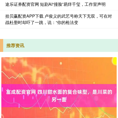
途乐证券配资官网 短剧AI“撞脸”易烊千玺，工作室声明
拾贝赢配资APP下载 卢俊义的武艺号称天下无双，可在对
战杜壆时却吓了一跳，说：“你的枪法变
推荐资讯