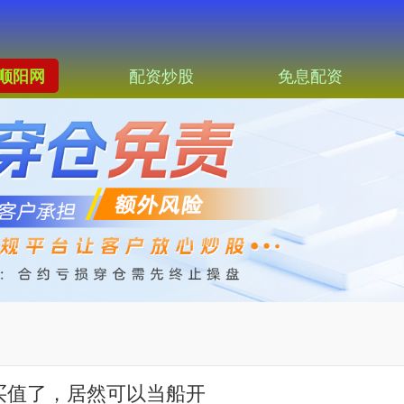
配资炒股
免息配资
顺阳网
车买值了，居然可以当船开