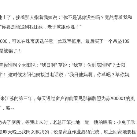
地上了，接着那人指着我妹说：”你不是说你没空吗？竟然背着我和
”你要是能追到我妹妹，老子就跟你姓！“
000，可以在珠宝店选任意一款珠宝抵用。最后买了一个吊坠139
不是被骗了！
我草你谁啊？太阳说：“我日啊” 草说：“我草！你到底谁啊”？太阳
谁啊”！ 这时候太阳他妈接过电话说：“我日他妈啊，你草吧？草你妈
爸调来江苏的第三年，每天透过窗户都能看见那辆牌照为苏A00001的奥
了，略～
尿急去了厕所，等我出来时，老总正笨拙地一蹦一跳的唱着：小兔子乖
是昨天晚上我闺女教我的，说是家庭作业必须完成，晚上回家她要检