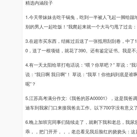
精选内涵段子
1.今天带妹妹去吃干锅兔，吃到一半被人飞起一脚给踹
别的男人一起吃饭！“我爬起来就一个大马勺甩了过去：
3.在超市买东西，结账过后送了一张抵用刮刮卷，中了1
0，送了一根项链，就花了390。还有鉴定证书。我是
4.有一天太阳给草打电话说：“喂？你草吧？” 草说：“
说：“我日啊 我日啊”！ 草说：“我草！你他妈到底是
呢”？
5.江苏高考满分作文:《我爸的苏A00001》，这是我
迪车到我家门口来接我爸去工作。以下700字没有意义
6.晚上加班完同事们陆续走了，就剩下我和老总，我
乖，，把门开开，，，老总看见我后脸红的挠挠头：这