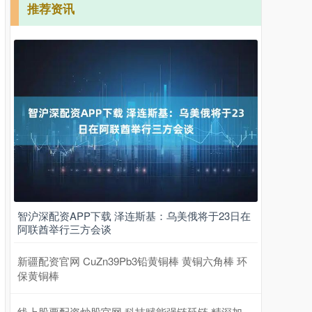
推荐资讯
智沪深配资APP下载 泽连斯基：乌美俄将于23日在
阿联酋举行三方会谈
新疆配资官网 CuZn39Pb3铅黄铜棒 黄铜六角棒 环
保黄铜棒
线上股票配资炒股官网 科技赋能强链延链 精深加