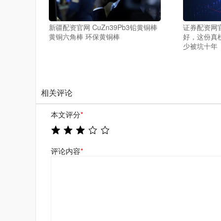
新疆配资官网 CuZn39Pb3铅黄铜棒
证券配资网
黄铜六角棒 环保黄铜棒
好，这份真
少被坑十年
相关评论
本文评分
*
评论内容
*