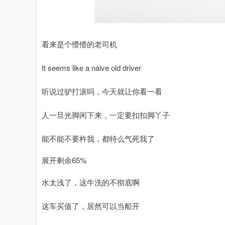
看来是个懵懵的老司机
It seems like a naive old driver
听说过驴打滚吗，今天就让你看一看
人一旦光脚闲下来，一定要扣扣脚丫子
能不能不要杵我，都特么气死我了
展开剩余65%
水太浅了，这牛洗的不彻底啊
这车买值了，居然可以当船开