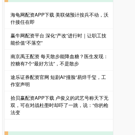
海龟网配资APP下载 美联储预计按兵不动，沃
什接任在即
赢牛网配资平台 深化“产改”进行时｜让职工技
能价值“不落空”
南京禹王配资 每天散步能降血糖？医生发现：
控糖有7个“最好方法”，不是散步
途乐证券配资官网 短剧AI“撞脸”易烊千玺，工
作室声明
拾贝赢配资APP下载 卢俊义的武艺号称天下无
双，可在对战杜壆时却吓了一跳，说：“你的枪
法变