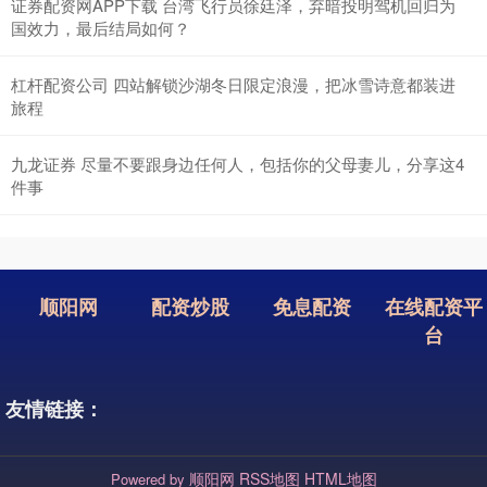
证券配资网APP下载 台湾飞行员徐廷泽，弃暗投明驾机回归为
国效力，最后结局如何？
杠杆配资公司 四站解锁沙湖冬日限定浪漫，把冰雪诗意都装进
旅程
九龙证券 尽量不要跟身边任何人，包括你的父母妻儿，分享这4
件事
顺阳网
配资炒股
免息配资
在线配资平
台
友情链接：
顺阳网
RSS地图
HTML地图
Powered by