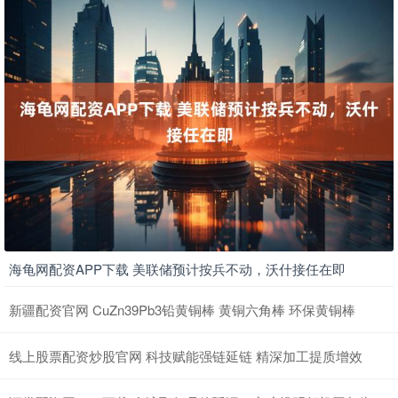
海龟网配资APP下载 美联储预计按兵不动，沃什接任在即
新疆配资官网 CuZn39Pb3铅黄铜棒 黄铜六角棒 环保黄铜棒
线上股票配资炒股官网 科技赋能强链延链 精深加工提质增效